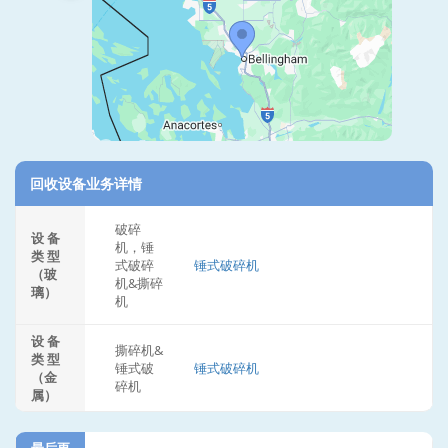
回收设备业务详情
破碎
设 备
机，锤
类 型
式破碎
锤式破碎机
（玻
机&撕碎
璃）
机
设 备
撕碎机&
类 型
锤式破
锤式破碎机
（金
碎机
属）