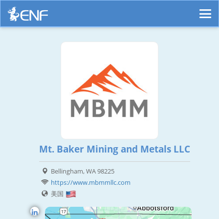
Mt. Baker Mining and Metals LLC
Bellingham, WA 98225
https://www.mbmmllc.com
美国