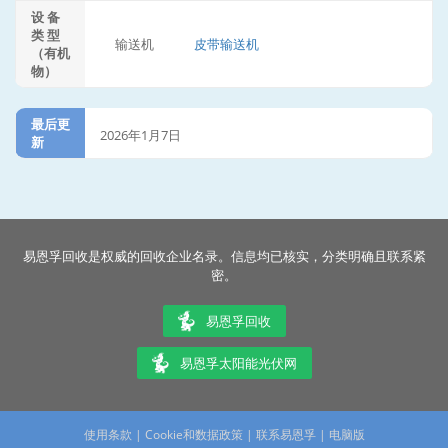
设 备
类 型
输送机
皮带输送机
（有机
物）
最后更
2026年1月7日
新
易恩孚回收是权威的回收企业名录。信息均已核实，分类明确且联系紧
密。
易恩孚回收
易恩孚太阳能光伏网
使用条款
|
Cookie和数据政策
|
联系易恩孚
|
电脑版