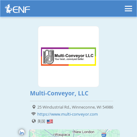
Multi-Conveyor, LLC
25 Windustrial Rd., Winneconne, WI 54986
https://www.multi-conveyor.com
美国