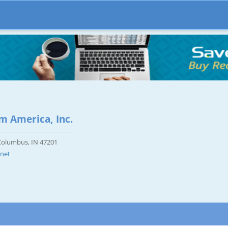
 America, Inc.
Columbus, IN 47201
net