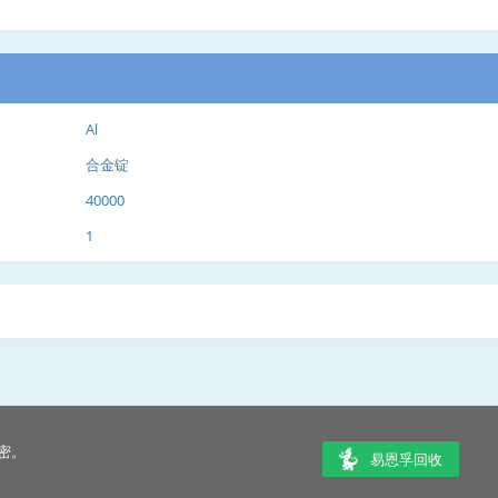
Al
合金锭
40000
1
密。
易恩孚回收