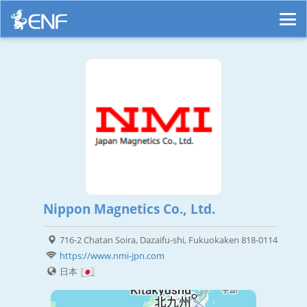
Nippon Magnetics Co., Ltd.
716-2 Chatan Soira, Dazaifu-shi, Fukuokaken 818-0114
https://www.nmi-jpn.com
日本