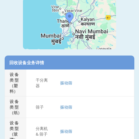
回收设备业务详情
设 备
类 型
干分离
振动筛
（塑
器
料）
设 备
类 型
筛子
振动筛
（纸）
设 备
类 型
分离机
振动筛
（玻
& 筛子