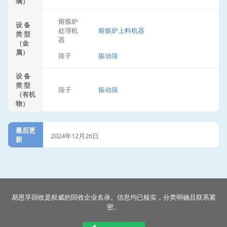
璃）
熔炼炉
设 备
处理机
熔炼炉上料机器
类 型
器
（金
属）
筛子
振动筛
设 备
类 型
筛子
振动筛
（有机
物）
最后更
2024年12月26日
新
易恩孚回收是权威的回收企业名录。信息均已核实，分类明确且联系紧
密。