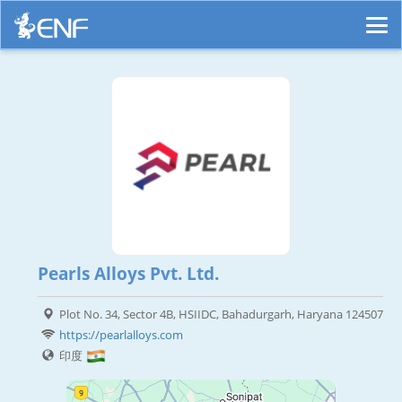
Pearls Alloys Pvt. Ltd.
Plot No. 34, Sector 4B, HSIIDC, Bahadurgarh, Haryana 124507
https://pearlalloys.com
印度