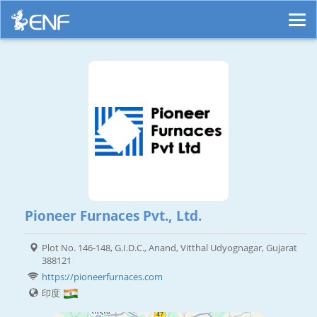
Pioneer Furnaces Pvt., Ltd.
Plot No. 146-148, G.I.D.C., Anand, Vitthal Udyognagar, Gujarat
388121
https://pioneerfurnaces.com
印度