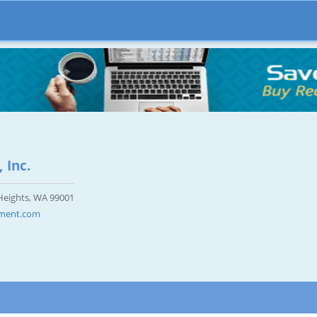
 Inc.
 Heights, WA 99001
pment.com