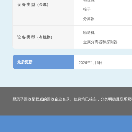
设 备 类 型（金属）
筛子
分离器
输送机
设 备 类 型（有机物）
金属分离器和探测器
最后更新
2026年1月6日
易恩孚回收是权威的回收企业名录。信息均已核实，分类明确且联系紧