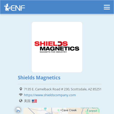
Shields Magnetics
7135 E. Camelback Road # 230, Scottsdale, AZ 85251
https://www.shieldscompany.com
美国