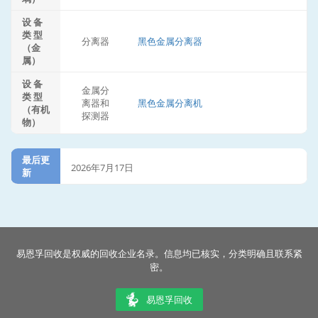
设 备
类 型
分离器
黑色金属分离器
（金
属）
设 备
金属分
类 型
离器和
黑色金属分离机
（有机
探测器
物）
最后更
2026年7月17日
新
易恩孚回收是权威的回收企业名录。信息均已核实，分类明确且联系紧
密。
易恩孚回收