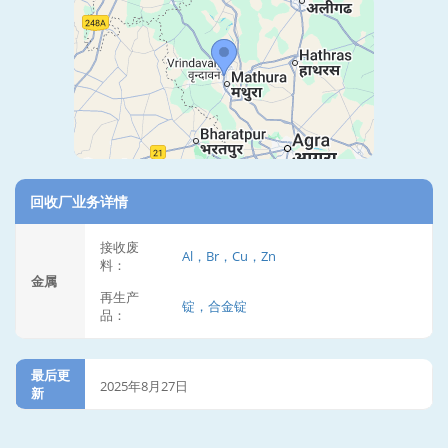
回收厂业务详情
接收废
Al，Br，Cu，Zn
料：
金属
再生产
锭，合金锭
品：
最后更
2025年8月27日
新