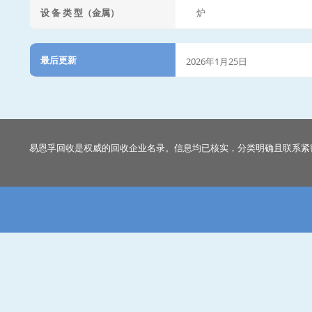
设 备 类 型（金属）
炉
最后更新
2026年1月25日
易恩孚回收是权威的回收企业名录。信息均已核实，分类明确且联系紧