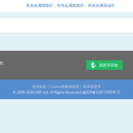
黑色金属熔炼炉，有色金属熔炼炉，有色金属保温炉
密。
易恩孚回收
使用条款
|
Cookie和数据政策
|
联系易恩孚
© 2005-2026 ENF Ltd. All Rights Reserved (
皖ICP备12017395号-7
)