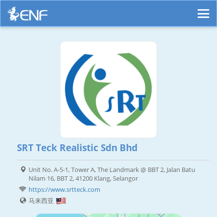
SRT Teck Realistic Sdn Bhd
Unit No. A-5-1, Tower A, The Landmark @ BBT 2, Jalan Batu
Nilam 16, BBT 2, 41200 Klang, Selangor
https://www.srtteck.com
马来西亚