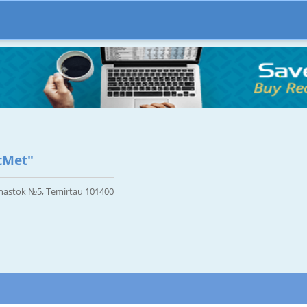
tMet"
hastok №5, Temirtau 101400