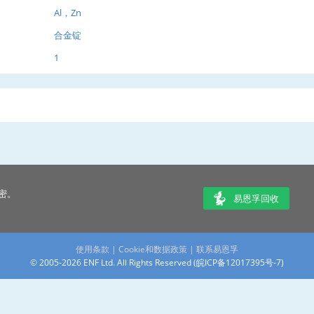
Al，Zn
合金锭
1
密。
易恩孚回收
使用条款
|
Cookie和数据政策
|
联系易恩孚
© 2005-2026 ENF Ltd. All Rights Reserved (
皖ICP备12017395号-7
)