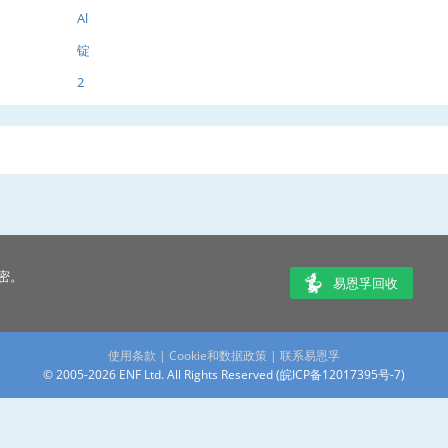
Al
锭
2
密。
易恩孚回收
使用条款
|
Cookie和数据政策
|
联系易恩孚
© 2005-2026 ENF Ltd. All Rights Reserved (
皖ICP备12017395号-7
)