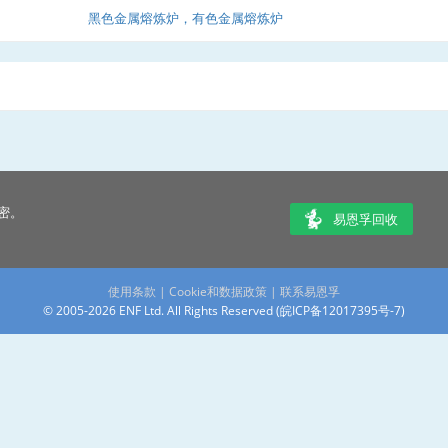
黑色金属熔炼炉，有色金属熔炼炉
密。
易恩孚回收
使用条款
|
Cookie和数据政策
|
联系易恩孚
© 2005-2026 ENF Ltd. All Rights Reserved (
皖ICP备12017395号-7
)