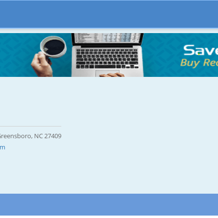
 Greensboro, NC 27409
om