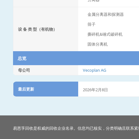
金属分离器和探测器
筛子
设 备 类 型（有机物）
撕碎机&锤式破碎机
固体分离机
总览
母公司
Vecoplan AG
最后更新
2026年2月8日
易恩孚回收是权威的回收企业名录。信息均已核实，分类明确且联系紧