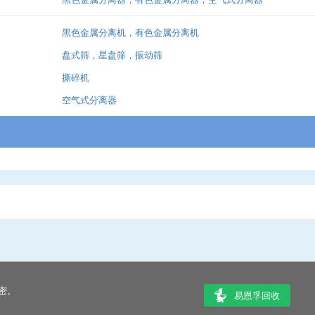
黑色金属分离机，有色金属分离机
盘式筛，星盘筛，振动筛
撕碎机
空气式分离器
密。
易恩孚回收