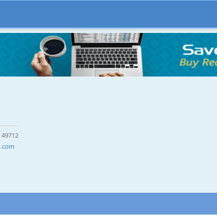
I 49712
t.com