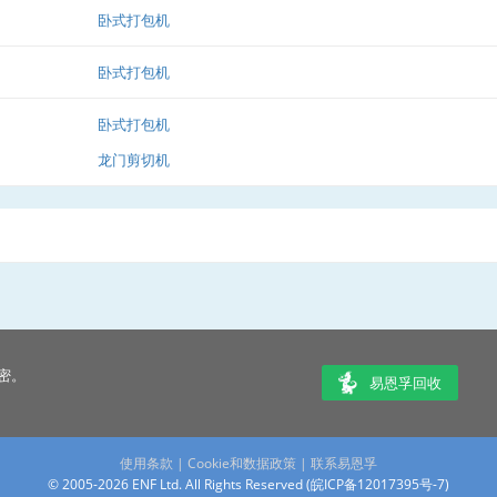
卧式打包机
卧式打包机
卧式打包机
龙门剪切机
密。
易恩孚回收
使用条款
|
Cookie和数据政策
|
联系易恩孚
© 2005-2026 ENF Ltd. All Rights Reserved (
皖ICP备12017395号-7
)