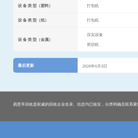
设 备 类 型（塑料）
打包机
设 备 类 型（纸）
打包机
压实设备
设 备 类 型（金属）
剪切机
最后更新
2026年6月3日
易恩孚回收是权威的回收企业名录。信息均已核实，分类明确且联系紧