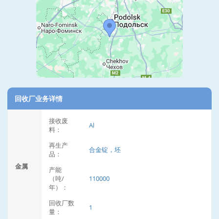
回收厂业务详情
接收废
Al
料：
再生产
合金锭，坯
品：
金属
产能
（吨/
110000
年）：
回收厂数
1
量：