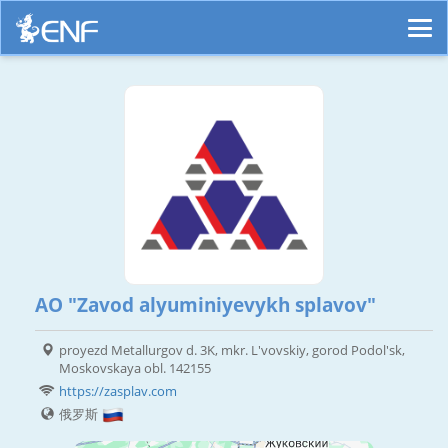
AO "Zavod alyuminiyevykh splavov"
proyezd Metallurgov d. 3K, mkr. L'vovskiy, gorod Podol'sk,
Moskovskaya obl. 142155
https://zasplav.com
俄罗斯